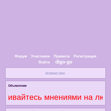
Форум
Участники
Правила
Регистрация
digo-go
Войти
Активные темы
Объявление
нивайтесь мнениями на любые