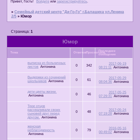
Привет, Гость!
Войдите
или
зарегистрируйтесь
.
»
Семейный детский центр "Ди Го-Го" г.Балашиха ул.Ленина
2/5
»
Юмор
Страница:
1
Юмор
Последнее
Тема
Ответов
Просмотров
сообщение
выписка из больничных
2017-06-19
0
342
листов
Антонина
08:21:11
Антонина
Выдержки из сочинений
2017-05-29
0
61
школьников
Антонина
08:04:36
Антонина
дети цветы жизни.
2017-05-25
0
46
Антонина
07:29:31
Антонина
Трое отцов
расхваливали своих
2017-05-24
0
48
сыновей друг перед
07:19:28
Антонина
другом.
Антонина
женская
2016-05-16
неблагодарность
0
79
00:49:02
Антонина
Антонина