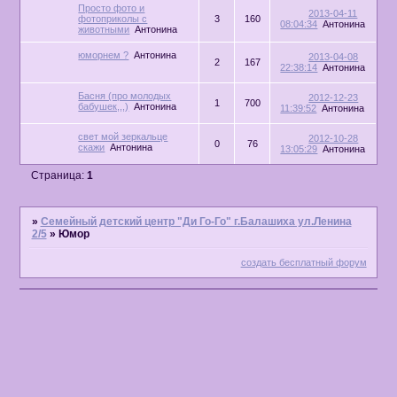
Просто фото и
2013-04-11
фотоприколы с
3
160
08:04:34
Антонина
животными
Антонина
юморнем ?
Антонина
2013-04-08
2
167
22:38:14
Антонина
Басня (про молодых
2012-12-23
1
700
бабушек,,,)
Антонина
11:39:52
Антонина
свет мой зеркальце
2012-10-28
0
76
скажи
Антонина
13:05:29
Антонина
Страница:
1
»
Семейный детский центр "Ди Го-Го" г.Балашиха ул.Ленина
2/5
»
Юмор
создать бесплатный форум