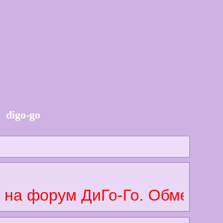
digo-go
а форум ДиГо-Го. Обменивайт