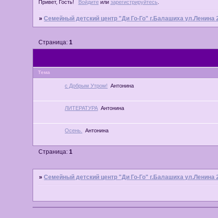
Привет, Гость!
Войдите
или
зарегистрируйтесь
.
»
Семейный детский центр "Ди Го-Го" г.Балашиха ул.Ленина 
Страница:
1
Тема
с Добрым Утром!
Антонина
ЛИТЕРАТУРА
Антонина
Осень.
Антонина
Страница:
1
»
Семейный детский центр "Ди Го-Го" г.Балашиха ул.Ленина 