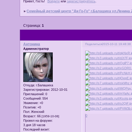
Привет, Гость!
Войдите
или
зарегистрируйтесь
.
»
Семейный детский центр "Ди Го-Го" г.Балашиха ул.Ленина 
Страница:
1
Антонина
Поделиться
2015-10-11 19:48:38
Администратор
Откуда:
г.Балашиха
Зарегистрирован
: 2012-10-01
Приглашений:
0
Сообщений:
554
Уважение:
+0
Позитив:
+0
Пол:
Женский
0
Возраст:
66
[1959-10-08]
Провел на форуме:
3 дня 18 часов
Последний визит: