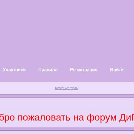
Участники
Правила
Регистрация
Войти
Активные темы
о пожаловать на форум ДиГо-