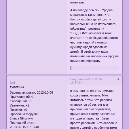
помогать.
А по поводу ссылки...Уродов
моральных так много...Кто
боится особых детей...тот и
нормальных.но не из"высшего
общества" презирает и
"БЫДЛОМ" называет и тоже
считает .что от быдла общество
чистить надо...А сколько
суицида среди здоровых
детей...В этой жизни надо
поменьше на моральных уродов
внимания обращать.
0
3
Поделиться
2012-11-15
lori
16:37:34
Участник
я немного не об этом думала,
Зарегистрирован
: 2012-10-06
когда статью читала. Мне
Приглашений:
0
читалось о том, что ребенок
Сообщений:
21
становится объектом для
Уважение:
+1
приложения сил родителей,
Позитив:
+0
применения к нему различных
Провел на форуме:
2 часа 59 минут
методик и перестает быть
Последний визит:
просто ребенком. Это особенно
2013-02-15 15:13:40
видно у детей с особенностями