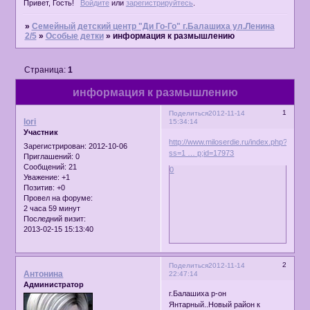
Привет, Гость!
Войдите
или
зарегистрируйтесь
.
»
Семейный детский центр "Ди Го-Го" г.Балашиха ул.Ленина
2/5
»
Особые детки
»
информация к размышлению
Страница:
1
информация к размышлению
1
Поделиться
2012-11-14
lori
15:34:14
Участник
http://www.miloserdie.ru/index.php?
Зарегистрирован
: 2012-10-06
ss=1 … p;id=17973
Приглашений:
0
Сообщений:
21
0
Уважение:
+1
Позитив:
+0
Провел на форуме:
2 часа 59 минут
Последний визит:
2013-02-15 15:13:40
2
Поделиться
2012-11-14
Антонина
22:47:14
Администратор
г.Балашиха р-он
Янтарный..Новый район к