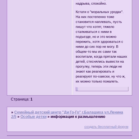
надрыва, спокойно.
Кстати о "моральных уродах".
На них постепенно тоже
становится наплевать, пусть
пишут что хотят, тяжело
сталкиваться с ними в
подъезде, но и это можно
пережить, хотя здороваться с
ними до сих пор не могу. В
общем-то мы их сами так
воспитали, когда прятали наших
детей, стеснялись вывести на
прогулку, теперь эти люди не
знают как реагировать и
реагируют по-хамски, ну что ж,
их можно только пожалеть.
0
Страница:
1
»
Семейный детский центр "Ди Го-Го" г.Балашиха ул.Ленина
2/5
»
Особые детки
»
информация к размышлению
создать бесплатный форум