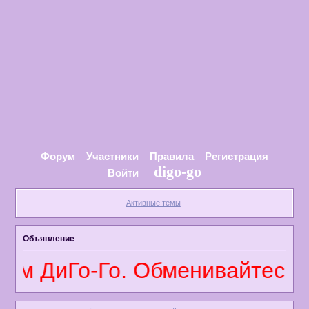
Форум
Участники
Правила
Регистрация
digo-go
Войти
Активные темы
Объявление
м ДиГо-Го. Обменивайтесь мн