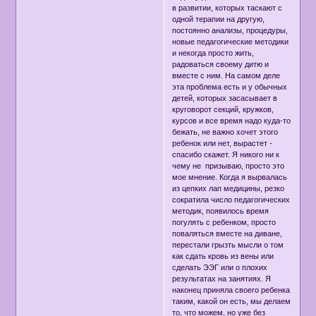
в развитии, которых таскают с
одной терапии на другую,
постоянно анализы, процедуры,
новые педагогические методики
и некогда просто жить,
радоваться своему дитю и
вместе с ним. На самом деле
эта проблема есть и у обычных
детей, которых засасывает в
круговорот секций, кружков,
курсов и все время надо куда-то
бежать, не важно хочет этого
ребенок или нет, вырастет -
спасибо скажет. Я никого ни к
чему не призываю, просто это
мое мнение. Когда я вырвалась
из цепких лап медицины, резко
сократила число педагогических
методик, появилось время
погулять с ребенком, просто
поваляться вместе на диване,
перестали грызть мысли о том
как сдать кровь из вены или
сделать ЭЭГ или о плохих
результатах на занятиях. Я
наконец приняла своего ребенка
таким, какой он есть, мы делаем
то, что можем, но уже без