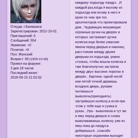
каждому подъезду пандус...И
каждый раз,когда я выхожу из
подъезда или вхожу в него я
крою по чем зря тех
архитекторов.что проектировали
Откуда:
г.Балашиха
дом...Чудовищно мешающие
Зарегистрирован
: 2012-10-01
огромные ручки на дверях в
Приглашений:
0
которых застревает ручка
Сообщений:
554
коляски.еще более ужасная
Уважение:
+0
ямена перед дверью и наконец
Позитив:
+0
расстояние между двумя
Пол:
Женский
дверьми из подъезда. ровно
Возраст:
66
[1959-10-08]
столько, чтобы вошла коляска и
Провел на форуме:
там благополучно застряла
3 дня 18 часов
между двух высоких порогах в
Последний визит:
дверях...Картина: одной ногой
2018-09-15 21:02:02
или пятой точкой держишь
входную дверь, руками
пытаешься
выволочь(приподнять)
застрявшую коляску.а если при
этом у тебя еще и сумка в
руках...Ура - выволокла и тут же
в яму перед дверью и снова
выволакиваешь коляску уже из
ямы.пока до пандуса
доберешься...спасибо
некоторые охранники выходят