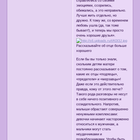
справлялись со своими
эмоциями, ссорились,
обижались, а это неправильно.
Лучше жить отдельно, но
дружно. К тому же, со временем
любовь ушла (да, так тоже
бывает!), и теперь мы просто
очень хорошие друзья».
Рассказывайте об отце больше
хорошего
Если бы вы только знали,
скольким детям матери
постоянно рассказывают о том,
какие их отцы «подлецы»,
«предатели» и «мерзавцы»!
Даже если это действительно
правда, кому от этого легче?
Такого рода разговоры не несут
в себе ничего позитивного и
созидательного. Напротив,
малыши обрастают совершенно
ненужными комплексами:
девочки начинают настороженно
относиться к мужчинам, а
мальчики могут стать
неудачниками и
подкаблучниками. Чтобы быть