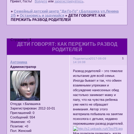
Привет, Гость!
Войдите
или
зарегистрируйтесь
.
»
Семейный детский центр "Ди Го-Го" г.Балашиха ул.Ленина
2/5
»
Остановись и задумайся
»
ДЕТИ ГОВОРЯТ: КАК
ПЕРЕЖИТЬ РАЗВОД РОДИТЕЛЕЙ
Страница:
1
ДЕТИ ГОВОРЯТ: КАК ПЕРЕЖИТЬ РАЗВОД
РОДИТЕЛЕЙ
1
Поделиться
2017-06-09
Антонина
14:16:08
Администратор
Развод родителей – это тяжелое
испытание для всей семьи.
Иногда бывает и так, что обмен
взаимными упреками и
обсуждение нанесенных обид
настолько занимает маму и
папу, что на чувства ребенка
Откуда:
г.Балашиха
уже никто не обращает
Зарегистрирован
: 2012-10-01
внимания. Автор этого
Приглашений:
0
материала побывала на занятии
Сообщений:
554
психолога с детьми, недавно
Уважение:
+0
пережившими развод родителей.
Позитив:
+0
Пол:
Женский
Мои родители развелись, когда