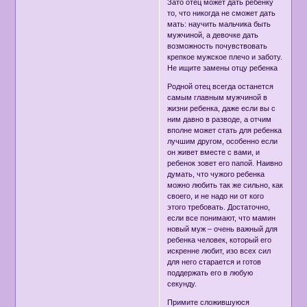
Зато отец может дать ребенку
то, что никогда не сможет дать
мать: научить мальчика быть
мужчиной, а девочке дать
возможность почувствовать
крепкое мужское плечо и заботу.
Не ищите замены отцу ребенка
Родной отец всегда останется
самым главным мужчиной в
жизни ребенка, даже если вы с
ним давно в разводе, а отчим
вполне может стать для ребенка
лучшим другом, особенно если
он живет вместе с вами, и
ребенок зовет его папой. Наивно
думать, что чужого ребенка
можно любить так же сильно, как
своего, и не надо ни от кого
этого требовать. Достаточно,
если все понимают, что мамин
новый муж – очень важный для
ребенка человек, который его
искренне любит, изо всех сил
для него старается и готов
поддержать его в любую
секунду.
Примите сложившуюся