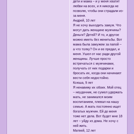
дети и мама – и у меня хватит
любви на всех, и я никогда не
позволю, чтобы они страдали из-
за меня.
Андрей, 10 лет
Я не хочу выходить замуж. Что
могут дать женщине мужчины?
Деньги? Детей? И то, и другое
можно иметь без женитьбы. Вот
мама была замужем за папой –
а что толку? Он и ее предал, и
меня. Ушел от нас ради другой
женщины. Лучше просто
встречаться с мужчинами,
получать от них подарки и
бросать их, когда они начинают
вести себя недостойно.
Ксюша, 9 лет
Я ненавижу их обоих. Мой отец
– неудачник, не сумел удержать
мать, не занимался моим
воспитанием, плевал на нашу
семью. А мать постоянно ищет
богатых мужчин. Ей до меня
тоже нет дела. Вот будет мне 18
лет – уйду из дома. Не хочу с
ней жить.
Матвей, 12 лет