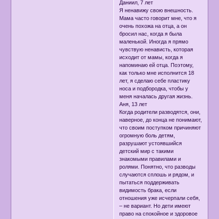
Даниил, 7 лет
Я ненавижу свою внешность.
Мама часто говорит мне, что я
очень похожа на отца, а он
бросил нас, когда я была
маленькой. Иногда я прямо
чувствую ненависть, которая
исходит от мамы, когда я
напоминаю ей отца. Поэтому,
как только мне исполнится 18
лет, я сделаю себе пластику
носа и подбородка, чтобы у
меня началась другая жизнь.
Аня, 13 лет
Когда родители разводятся, они,
наверное, до конца не понимают,
что своим поступком причиняют
огромную боль детям,
разрушают устоявшийся
детский мир с такими
знакомыми правилами и
ролями. Понятно, что разводы
случаются сплошь и рядом, и
пытаться поддерживать
видимость брака, если
отношения уже исчерпали себя,
– не вариант. Но дети имеют
право на спокойное и здоровое