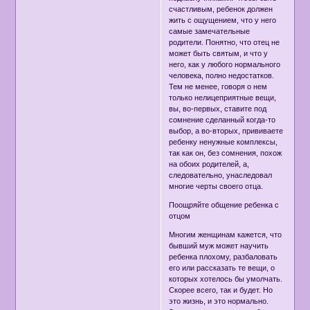
счастливым, ребенок должен
жить с ощущением, что у него
самые замечательные
родители. Понятно, что отец не
может быть святым, и что у
него, как у любого нормального
человека, полно недостатков.
Тем не менее, говоря о нем
только нелицеприятные вещи,
вы, во-первых, ставите под
сомнение сделанный когда-то
выбор, а во-вторых, прививаете
ребенку ненужные комплексы,
так как он, без сомнения, похож
на обоих родителей, а,
следовательно, унаследовал
многие черты своего отца.
Поощряйте общение ребенка с
отцом
Многим женщинам кажется, что
бывший муж может научить
ребенка плохому, разбаловать
его или рассказать те вещи, о
которых хотелось бы умолчать.
Скорее всего, так и будет. Но
это жизнь, и это нормально.