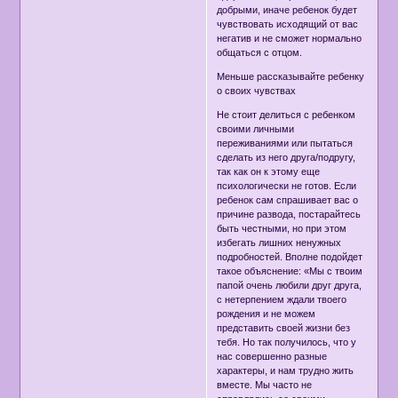
добрыми, иначе ребенок будет
чувствовать исходящий от вас
негатив и не сможет нормально
общаться с отцом.
Меньше рассказывайте ребенку
о своих чувствах
Не стоит делиться с ребенком
своими личными
переживаниями или пытаться
сделать из него друга/подругу,
так как он к этому еще
психологически не готов. Если
ребенок сам спрашивает вас о
причине развода, постарайтесь
быть честными, но при этом
избегать лишних ненужных
подробностей. Вполне подойдет
такое объяснение: «Мы с твоим
папой очень любили друг друга,
с нетерпением ждали твоего
рождения и не можем
представить своей жизни без
тебя. Но так получилось, что у
нас совершенно разные
характеры, и нам трудно жить
вместе. Мы часто не