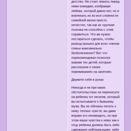
детство. Не стоит ломать перед
ними комедию, изображая
любовь, которой давно нет, но и
вовлекать их во все сложности
семейной жизни просто
нечестно, так как их хрупкая
психика не способна с этим
справиться. Что же нужно
постараться сделать, чтобы
развод прошел для всех членов
семьи максимально
безболезненно? Вот что
порекомендовал психолог
мамам тех детей, которые
рассказали о своих
переживаниях на занятиях.
Держите себя в руках
Никогда и ни при каких
обстоятельствах не переносите
на ребенка тот негатив, который
вы испытываете к бывшему
мужу. Вы не обязаны питать к
нему теплых чувств, вы даже
вправе его ненавидеть, но при
этом ваши чувства к нему как к
отцу ребенка должны быть либо
сдержанно нейтральными, либо