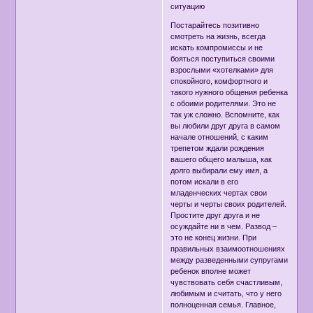
ситуацию
Постарайтесь позитивно
смотреть на жизнь, всегда
искать компромиссы и не
бояться поступиться своими
взрослыми «хотелками» для
спокойного, комфортного и
такого нужного общения ребенка
с обоими родителями. Это не
так уж сложно. Вспомните, как
вы любили друг друга в самом
начале отношений, с каким
трепетом ждали рождения
вашего общего малыша, как
долго выбирали ему имя, а
потом искали в его
младенческих чертах свои
черты и черты своих родителей.
Простите друг друга и не
осуждайте ни в чем. Развод –
это не конец жизни. При
правильных взаимоотношениях
между разведенными супругами
ребенок вполне может
чувствовать себя счастливым,
любимым и считать, что у него
полноценная семья. Главное,