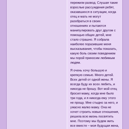
пережили развод. Слушая такие
взрослые рассуждения ребят,
оказавшихся в ситуации, когда
отец и мать не могут
разобраться в своих
отношениях и пытаются
манипулировать друг другом с
помощью общих детей, мне
стало страшно. Я собрала
наиболее поразившие меня
высказывания, чтобы показать,
какую боль своим поведением
мы порой приносим любимым
людям.
Я очень хочу большую и
крепкую семью. Много детей.
Всех детей от одной жены. Я
всегда буду их всех любить, и
никогда не брошу. Вот мой отец
бросил маму, когда мне было
три года, и я никогда ему этого
не прощу. Мне стыдно за него, и
ужасно жалко маму. Она не
хочет строить новые отношения,
решила всю жизнь посвятить
мне. Поэтому мы будем жить
все вместе – моя будущая жена,