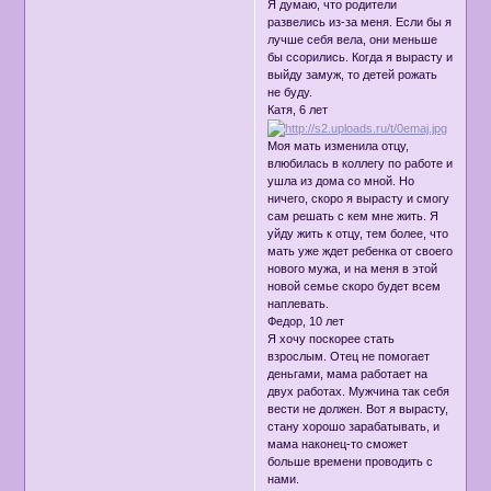
Я думаю, что родители
развелись из-за меня. Если бы я
лучше себя вела, они меньше
бы ссорились. Когда я вырасту и
выйду замуж, то детей рожать
не буду.
Катя, 6 лет
Моя мать изменила отцу,
влюбилась в коллегу по работе и
ушла из дома со мной. Но
ничего, скоро я вырасту и смогу
сам решать с кем мне жить. Я
уйду жить к отцу, тем более, что
мать уже ждет ребенка от своего
нового мужа, и на меня в этой
новой семье скоро будет всем
наплевать.
Федор, 10 лет
Я хочу поскорее стать
взрослым. Отец не помогает
деньгами, мама работает на
двух работах. Мужчина так себя
вести не должен. Вот я вырасту,
стану хорошо зарабатывать, и
мама наконец-то сможет
больше времени проводить с
нами.