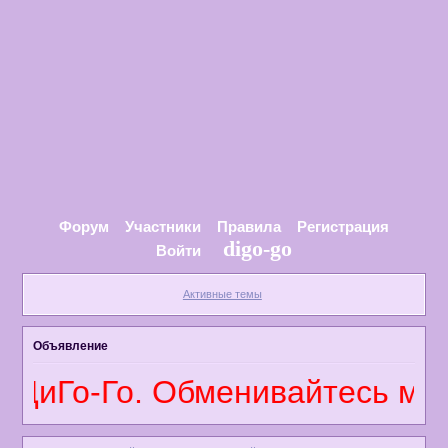
Форум
Участники
Правила
Регистрация
digo-go
Войти
Активные темы
Объявление
о-Го. Обменивайтесь мнениям