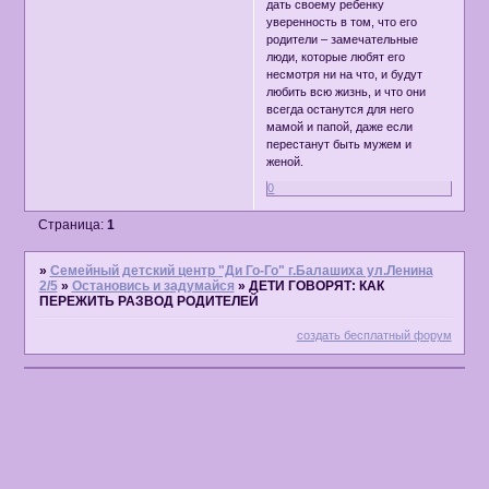
дать своему ребенку
уверенность в том, что его
родители – замечательные
люди, которые любят его
несмотря ни на что, и будут
любить всю жизнь, и что они
всегда останутся для него
мамой и папой, даже если
перестанут быть мужем и
женой.
0
Страница:
1
»
Семейный детский центр "Ди Го-Го" г.Балашиха ул.Ленина
2/5
»
Остановись и задумайся
»
ДЕТИ ГОВОРЯТ: КАК
ПЕРЕЖИТЬ РАЗВОД РОДИТЕЛЕЙ
создать бесплатный форум