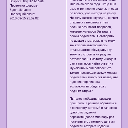
Возраст:
66
[1959-10-08]
мне было около года. Отца я ни
Провел на форуме:
разу с тех пор не видела, и, судя
3 дня 18 часов
по всему, уже никогда не увижу.
Последний визит:
Не хочу никого осуждать, но чем
2018-09-15 21:02:02
старше я становлюсь, тем
больше возникает вопросов,
которые хотелось бы задать
обоим родителям. Поговорить
по душам с матерью я не могу,
так как она категорически
отказывается обсуждать эту
тему, а с отцом я ни разу не
встречалась. Поэтому иногда я
сама пытаюсь найти ответ на
мучающий меня вопрос: что
такого произошло между моими
родителями много лет назад, что
я до сих пор лишена
возможности общаться с
родным отцом?
Пытаясь победить призраки
прошлого, я решила обратиться
к психологу, который в качестве
одного из заданий
порекомендовал мне пару раз
посетить его занятия с детьми,
родители которых недавно