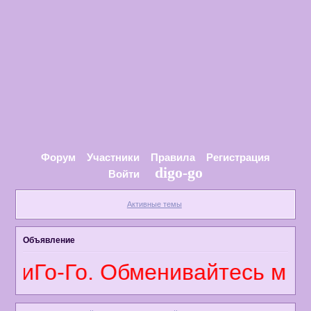
Форум
Участники
Правила
Регистрация
digo-go
Войти
Активные темы
Объявление
ДиГо-Го. Обменивайтесь мнен