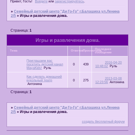
Привет, Гость!
Войдите
или
зарегистрируйтесь
.
»
Семейный детский центр "Ди Го-Го" г.Балашиха ул.Ленина
2/5
»
Игры и развлечения дома.
Страница:
1
Игры и развлечения дома.
Последнее
Тема
Ответов
Просмотров
сообщение
Приглашаем вас
2016-04-20
посетить детский канал
0
439
10:48:02
Руль
MayaKids!
Руль
Как сделать домашний
2013-03-08
кукольный театр
0
275
12:23:56
Антонина
Антонина
Страница:
1
»
Семейный детский центр "Ди Го-Го" г.Балашиха ул.Ленина
2/5
»
Игры и развлечения дома.
создать бесплатный форум